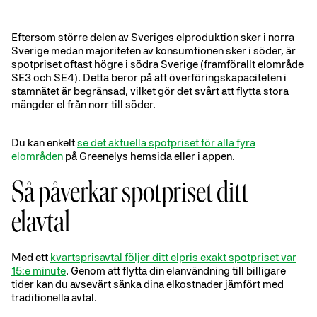
Eftersom större delen av Sveriges elproduktion sker i norra
Sverige medan majoriteten av konsumtionen sker i söder, är
spotpriset oftast högre i södra Sverige (framförallt elområde
SE3 och SE4). Detta beror på att överföringskapaciteten i
stamnätet är begränsad, vilket gör det svårt att flytta stora
mängder el från norr till söder.
Du kan enkelt
se det aktuella spotpriset för alla fyra
elområden
på Greenelys hemsida eller i appen.
Så påverkar spotpriset ditt
elavtal
Med ett
kvartsprisavtal följer ditt elpris exakt spotpriset var
15:e minute
. Genom att flytta din elanvändning till billigare
tider kan du avsevärt sänka dina elkostnader jämfört med
traditionella avtal.