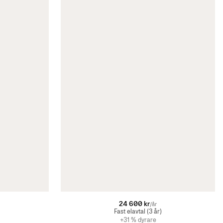
24 600 kr
/år
Fast elavtal (3 år)
+31 % dyrare