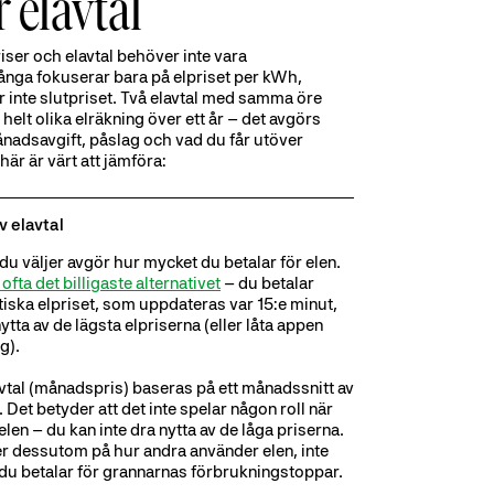
 elavtal
riser och elavtal behöver inte vara
ånga fokuserar bara på elpriset per kWh,
är inte slutpriset. Två elavtal med samma öre
helt olika elräkning över ett år – det avgörs
ånadsavgift, påslag och vad du får utöver
 här är värt att jämföra:
av elavtal
l du väljer avgör hur mycket du betalar för elen.
ofta det billigaste alternativet
– du betalar
ktiska elpriset, som uppdateras var 15:e minut,
ytta av de lägsta elpriserna (eller låta appen
g).
lavtal (månadspris) baseras på ett månadssnitt av
 Det betyder att det inte spelar någon roll när
len – du kan inte dra nytta av de låga priserna.
er dessutom på hur andra använder elen, inte
 du betalar för grannarnas förbrukningstoppar.