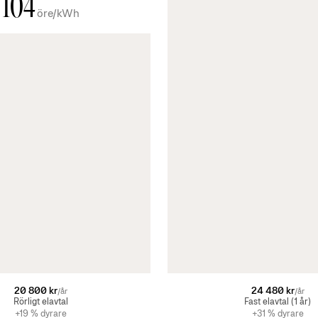
104
öre/kWh
20 800 kr
24 480 kr
/år
/år
Rörligt elavtal
Fast elavtal (1 år)
+19 % dyrare
+31 % dyrare