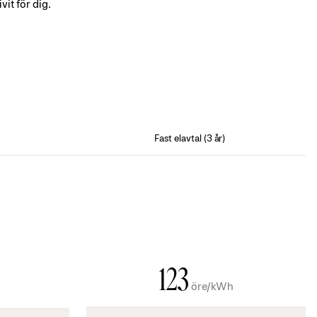
vit för dig.
Fast elavtal (3 år)
123
öre/kWh