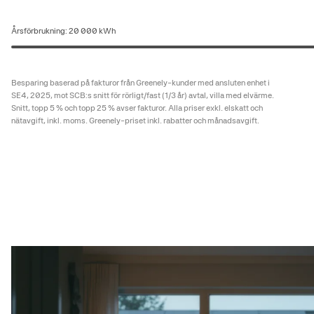
Årsförbrukning
: 20 000 kWh
Besparing baserad på fakturor från Greenely-kunder med ansluten enhet i
SE4, 2025, mot SCB:s snitt för rörligt/fast (1/3 år) avtal, villa med elvärme.
Snitt, topp 5 % och topp 25 % avser fakturor. Alla priser exkl. elskatt och
nätavgift, inkl. moms. Greenely-priset inkl. rabatter och månadsavgift.