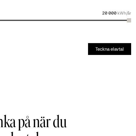
20 000
kWh/år
Teckna elavtal
nka på när du