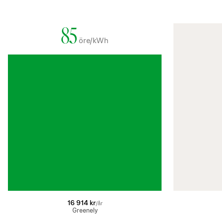
85
öre/kWh
16 914 kr
/år
Greenely