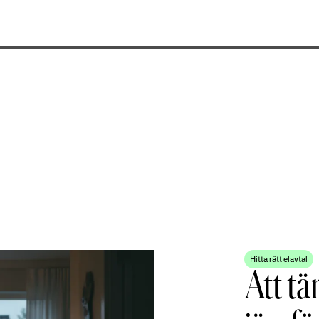
Hitta rätt elavtal
Att tä