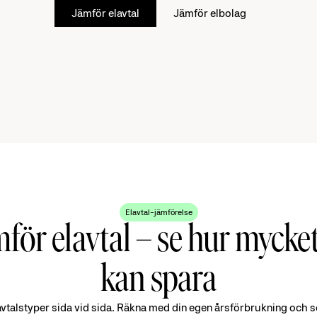
Jämför elavtal
Jämför elbolag
Elavtal-jämförelse
för elavtal – se hur mycke
kan spara
avtalstyper sida vid sida. Räkna med din egen årsförbrukning och s