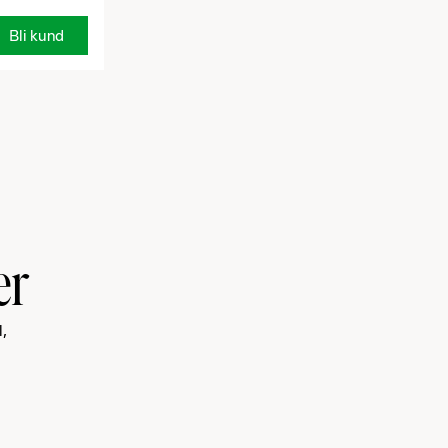
Bli kund
er
l,