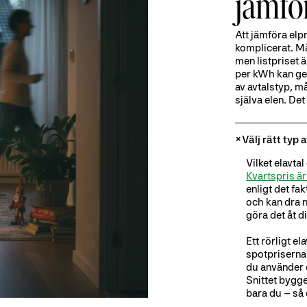
jämför
Att jämföra elp
komplicerat. M
men listpriset 
per kWh kan ge 
av avtalstyp, m
själva elen. Det
Välj rätt typ 
Vilket elavta
Kvartspris är 
enligt det fa
och kan dra n
göra det åt di
Ett rörligt e
spotpriserna.
du använder e
Snittet bygg
bara du – så