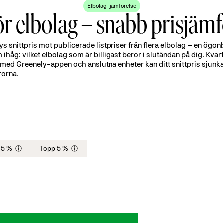
kontrollera a
Elbolag-jämförelse
rörliga kostn
r elbolag – snabb prisjämf
 snittpris mot publicerade listpriser från flera elbolag – en ögonb
m ihåg: vilket elbolag som är billigast beror i slutändan på dig. Kvar
med Greenely-appen och anslutna enheter kan ditt snittpris sjunka 
frorna.
25 %
Topp 5 %
ⓘ
ⓘ