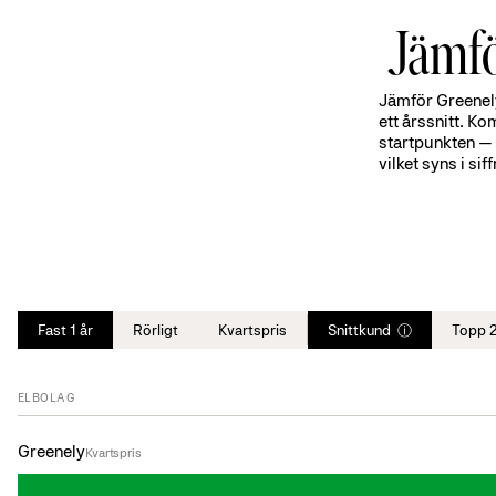
Jämfö
Jämför Greenelys
ett årssnitt. Ko
startpunkten — 
vilket syns i sif
Fast 1 år
Rörligt
Kvartspris
Snittkund
Topp 
ⓘ
ELBOLAG
Greenely
Kvartspris