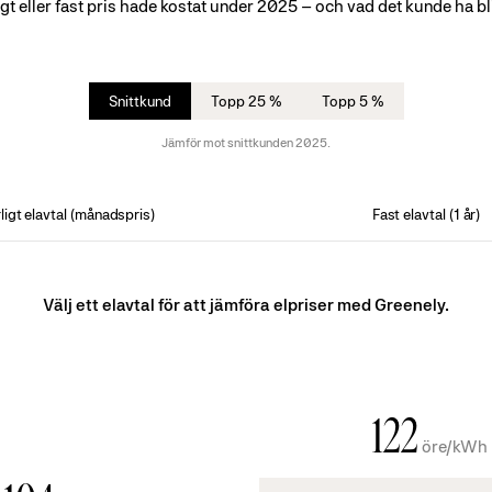
igt eller fast pris hade kostat under 2025 – och vad det kunde ha bli
Snittkund
Topp 25 %
Topp 5 %
Jämför mot snittkunden 2025.
ligt elavtal (månadspris)
Fast elavtal (1 år)
Välj ett elavtal för att jämföra elpriser med Greenely.
122
öre/kWh