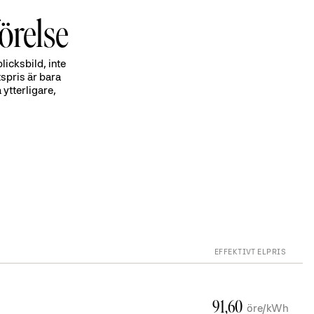
lltid jämförpriset – det väger in både fasta och
ader och visar vad du faktiskt betalar per kWh.
örelse
licksbild, inte
tspris är bara
ytterligare,
EFFEKTIVT ELPRIS
91,60
öre/kWh