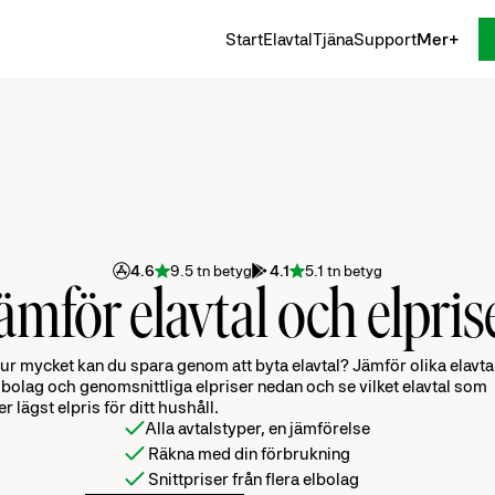
Start
Elavtal
Tjäna
Support
Mer
4.6
9.5 tn betyg
4.1
5.1 tn betyg
ämför elavtal och elpris
ur mycket kan du spara genom att byta elavtal? Jämför olika elavta
lbolag och genomsnittliga elpriser nedan och se vilket elavtal som
er lägst elpris för ditt hushåll.
Alla avtalstyper, en jämförelse
Räkna med din förbrukning
Snittpriser från flera elbolag