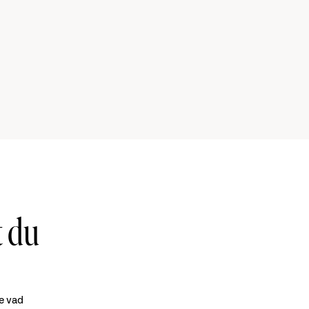
t du
e vad