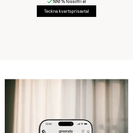
100 % fossilfri el
Teckna kvartsprisavtal