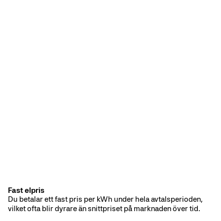
Fast elpris
Fast elavtal
Du betalar ett fast pris per kWh under hela avtalsperioden,
vilket ofta blir dyrare än snittpriset på marknaden över tid.