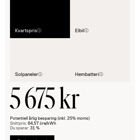
Kvartspris
Elbil
ⓘ
ⓘ
Solpaneler
Hembatteri
ⓘ
ⓘ
5 675 kr
Potentiell årlig besparing (inkl. 25% moms)
Snittpris:
84,57 öre/kWh
Du sparar:
31 %