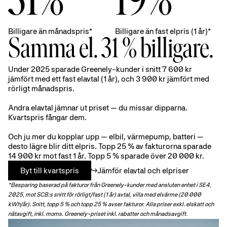
31%
19%
Billigare än månadspris*
Billigare än fast elpris (1 år)*
Samma el. 31 % billigare.
Under 2025 sparade Greenely-kunder i snitt 7 600 kr
jämfört med ett fast elavtal (1 år), och 3 900 kr jämfört med
rörligt månadspris.
Andra elavtal jämnar ut priset — du missar dipparna.
Kvartspris fångar dem.
Och ju mer du kopplar upp — elbil, värmepump, batteri —
desto lägre blir ditt elpris. Topp 25 % av fakturorna sparade
14 900 kr mot fast 1 år. Topp 5 % sparade över 20 000 kr.
Byt till kvartspris
Jämför elavtal och elpriser
*Besparing baserad på fakturor från Greenely-kunder med ansluten enhet i SE4,
2025, mot SCB:s snitt för rörligt/fast (1 år) avtal, villa med elvärme (20 000
kWh/år). Snitt, topp 5 % och topp 25 % avser fakturor. Alla priser exkl. elskatt och
nätavgift, inkl. moms. Greenely-priset inkl. rabatter och månadsavgift.