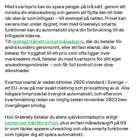
Med kvartspris kan du spara pengar på två sätt: genom att
minska din elanvändning och genom att flytta den till tider
när elen är som billigast – till exempel på natten. Priset kan
variera mer under dygnet, men med Greenelys smarta
funktioner kan du automatiskt styra din förbrukning till de
billigaste tiderna.
Till
skillnad från ett rörligt månadspris
, där du betalar för
andra kunders genomsnitt, eller ett fast elavtal, där du
betalar för trygghet till ett pris som ofta ligger över
marknadens nivå, betalar du med kvartspris för ditt eget
användningsmönster – och får full kontroll över dina
elkostnader.
Kvartsprisavtal är sedan oktober 2025 standard i Sverige –
ett EU-krav på mer exakt mätning och prissättning av el. Alla
tidigare timprisavtal övergick automatiskt, och eftersom
kvartsmätning redan var möjlig sedan november 2023 blev
övergången smidig.
Hos Greenely betalar du elens självkostnadspris enligt
spotpriset från Nord Pool
, plus en fast månadsavgift på 69
kr som täcker appens utveckling och våra smarta funktioner
som hjälper dig att spara automatiskt.