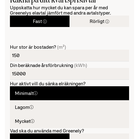
Uppskatta hur mycket du kan spara per år med
Greenelys elavtal jämfört med andra avtalstyper.
Fast
Rörligt
ⓘ
ⓘ
Hur stor är bostaden?
(m²)
Din beräknade årsförbrukning
(kWh)
Hur aktivt vill du sänka elräkningen?
Minimalt
ⓘ
Lagom
ⓘ
Mycket
ⓘ
Vad ska du använda med Greenely?