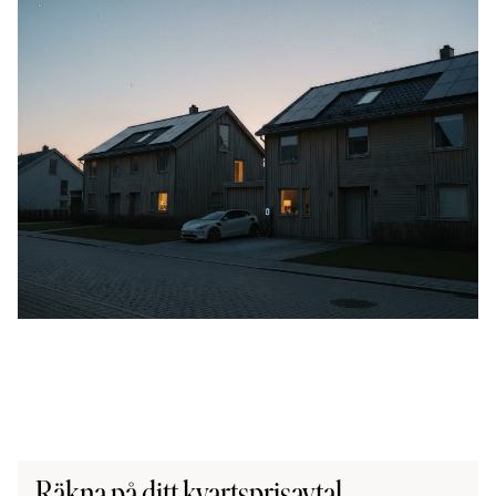
Räkna på ditt kvartsprisavtal