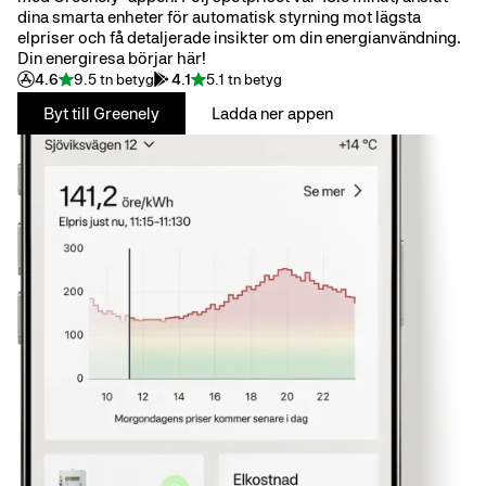
dina smarta enheter för automatisk styrning mot lägsta
elpriser och få detaljerade insikter om din energianvändning.
Din energiresa börjar här!
4.6
9.5 tn betyg
4.1
5.1 tn betyg
Byt till Greenely
Ladda ner appen