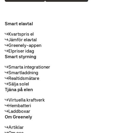
Smart elavtal
Kvartspris el
Jämför elavtal
Greenely-appen
Elpriser idag
Smart styrning
Smarta integrationer
Smartladdning
Realtidsmätare
Sälja solel
Tjäna på elen
Virtuella kraftverk
Hembatteri
Laddboxar
Om Greenely
Artiklar
Om oss