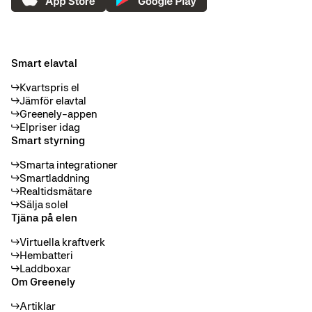
Smart elavtal
Kvartspris el
Jämför elavtal
Greenely-appen
Elpriser idag
Smart styrning
Smarta integrationer
Smartladdning
Realtidsmätare
Sälja solel
Tjäna på elen
Virtuella kraftverk
Hembatteri
Laddboxar
Om Greenely
Artiklar