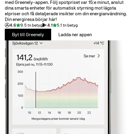
med Greenely-appen. Följ spotpriset var 15:e minut, anslut
dina smarta enheter för automatisk styrning mot lägsta
elpriser och få detaljerade insikter om din energianvändning.
Din energiresa börjar här!
4.6
9.5 tn betyg
4.1
5.1 tn betyg
Byt till Greenely
Ladda ner appen