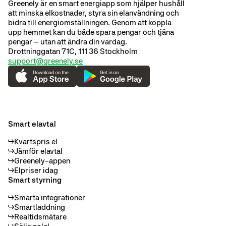
Greenely är en smart energiapp som hjälper hushåll
då elpriset är som mest fördelaktigt, så att du kan ladda enligt
Mini
att minska elkostnader, styra sin elanvändning och
vad du tycker är smart och spara pengar. Vi jobbar ständigt
Opel
bidra till energiomställningen. Genom att koppla
med att lägga till fler modeller.
upp hemmet kan du både spara pengar och tjäna
Peugeot*
pengar – utan att ändra din vardag.
Porsche
Drottninggatan 71C, 111 36 Stockholm
Renault
support@greenely.se
Seat
Skoda
Tesla
Toyota
Volkswagen
Smart elavtal
Xpeng
Volvo*
Kvartspris el
Jämför elavtal
Snart kommer vi att lansera stöd för märken som Honda,
Greenely-appen
Mercedes, Mitsubishi, Nissan och Polestar.
Elpriser idag
Smart styrning
*Kia & BMW – vissa begränsningar i bilens system kan
påverka smartladdningen. Vi arbetar på en lösning för att
Smarta integrationer
förbättra upplevelsen.
Smartladdning
Realtidsmätare
*Peugeot – möjlighet att ansluta i appen, men smartladdning