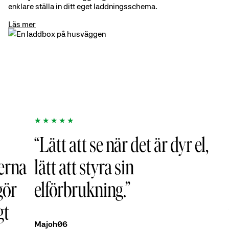
enklare ställa in ditt eget laddningsschema.
Läs mer
★★★★★
★
Lätt att se när det är dyr el,
S
na
lätt att styra sin
at
r
elförbrukning.
en
vä
Majoh06