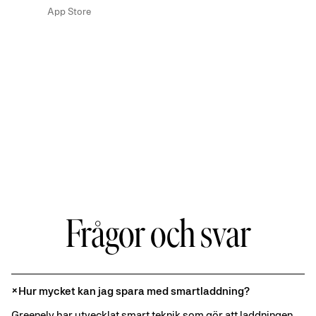
Br
App Store
sp
Ghai
Goog
Frågor och svar
Hur mycket kan jag spara med smartladdning?
Greenely har utvecklat smart teknik som gör att laddningen