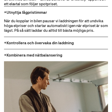
ett elavtal som följer spotpriset.
Utnyttja lågpristimmar
När du kopplar in bilen pausar vi laddningen för att undvika
höga elpriser och startar automatiskt igen när elpriset är som
lägst. På så sätt laddar du alltid till bästa möjliga pris.
Kontrollera och övervaka din laddning
Anslut din bil till Greenely-appen och ta full kontroll över din
Kombinera med nätbalansering
laddning. Spara pengar med smartladdning, anpassa dina
inställningar, schemalägg och spåra din laddningshistorik –
Anslut din laddbox till Greenely-appen och kombinera
allt i en och samma app.
smartladdning med nätbalansering för maximal besparing.
Spara och tjäna pengar samtidigt medan du
hjälper till att
balansera elnätet
.